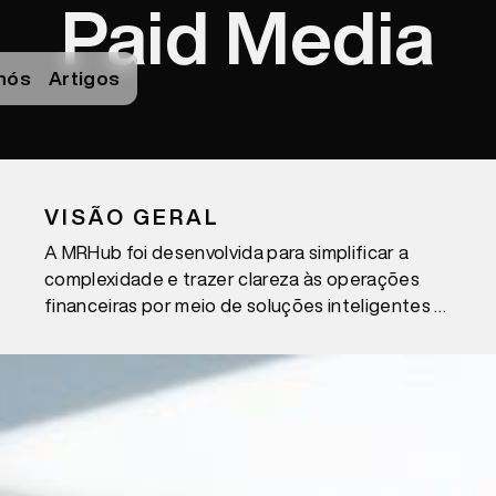
Paid Media
nós
Artigos
VISÃO GERAL
A MRHub foi desenvolvida para simplificar a
complexidade e trazer clareza às operações
financeiras por meio de soluções inteligentes e
escaláveis. Criamos uma identidade limpa e
moderna que comunica precisão, confiança e
inovação, posicionando a MRHub como uma
referência inovadora no setor contábil e
financeiro orientado por IA.