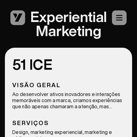
Experiential
Marketing
51 ICE
VISÃO GERAL
Ao desenvolver ativos inovadores e interações
memoráveis com a marca, criamos experiências
que não apenas chamaram a atenção, mas
também deixaram uma impressão duradoura.
Essa campanha trouxe 51 Ice à vanguarda da
SERVIÇOS
mente de seu público, transformando momentos
do dia a dia em histórias de marca inesquecíveis.
Design, marketing experiencial, marketing e