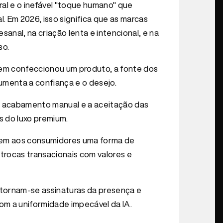
ral e o inefável "toque humano" que
. Em 2026, isso significa que as marcas
anal, na criação lenta e intencional, e na
so.
uem confeccionou um produto, a fonte dos
aumenta a confiança e o desejo.
s, acabamento manual e a aceitação das
s do luxo premium.
cem aos consumidores uma forma de
 trocas transacionais com valores e
is tornam-se assinaturas da presença e
om a uniformidade impecável da IA.