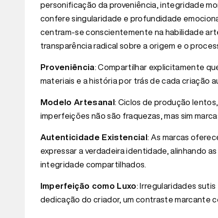
personificação da proveniência, integridade mo
confere singularidade e profundidade emocional
centram-se conscientemente na habilidade artes
transparência radical sobre a origem e o proces
Proveniência
: Compartilhar explicitamente q
materiais e a história por trás de cada criação 
Modelo Artesanal
: Ciclos de produção lento
imperfeições não são fraquezas, mas sim marca
Autenticidade Existencial
: As marcas ofere
expressar a verdadeira identidade, alinhando as
integridade compartilhados.
Imperfeição como Luxo
: Irregularidades sut
dedicação do criador, um contraste marcante c