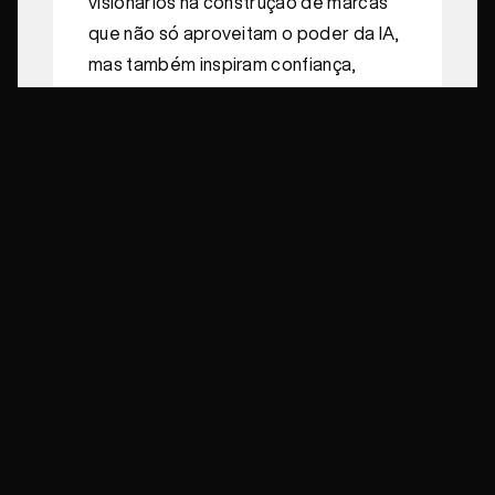
visionários na construção de marcas
que não só aproveitam o poder da IA,
mas também inspiram confiança,
lealdade e impacto duradouro por
meio do engajamento humano
genuíno.
Se sua marca pretende prosperar
neste momento decisivo, considere o
Studio Yellow como seu parceiro
estratégico para elevar sua
identidade e comunicações além de
tendências superficiais, rumo a uma
liderança com alma. Explore como
combinamos inovação, dados e arte
para criar um branding
verdadeiramente extraordinário.