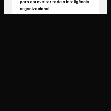
para aproveitar toda a inteligência
organizacional
Essa integração holística assegura
que a mentoria seja parte
transformadora da evolução da sua
marca, e não uma função isolada de
RH.
Passos Práticos para
Incorporar a Mentoria
Baseada em
Competências para o
Crescimento
Realize uma análise de lacunas de