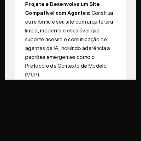
Projete e Desenvolva um Site
Compatível com Agentes:
Construa
ou reformule seu site com arquitetura
limpa, moderna e escalável que
suporte acesso e comunicação de
agentes de IA, incluindo aderência a
padrões emergentes como o
Protocolo de Contexto de Modelo
(MCP).
Integre Agentes de IA e
Ferramentas de Automação:
Implemente navegadores nativos de
IA, frameworks multiagente como
AutoGen ou LangGraph e plataformas
de orquestração de agentes para