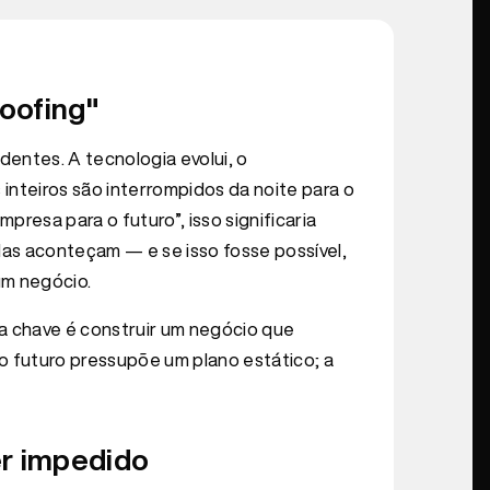
oofing"
ntes. A tecnologia evolui, o
teiros são interrompidos da noite para o
presa para o futuro”, isso significaria
as aconteçam — e se isso fosse possível,
um negócio.
, a chave é construir um negócio que
o futuro pressupõe um plano estático; a
er impedido