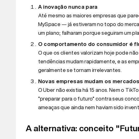
A inovação nunca para
Até mesmo as maiores empresas que parec
MySpace — já estiveram no topo do mercad
um plano; falharam porque seguiram um pla
O comportamento do consumidor é fl
O que os clientes valorizam hoje pode não
tendências mudam rapidamente, e as emp
geralmente se tornam irrelevantes.
Novas empresas mudam os mercados d
O Uber não existia há 15 anos. Nem o TikT
“preparar para o futuro” contra seus conc
ameaças que ainda nem haviam sido inven
A alternativa: conceito "Fut