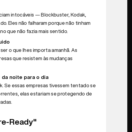
iam intocáveis — Blockbuster, Kodak,
o. Eles não falharam porque não tinham
no que não fazia mais sentido.
uido
 ser o que lhes importa amanhã. As
resas que resistem às mudanças
a noite para o dia
ok. Se essas empresas tivessem tentado se
orrentes, elas estariam se protegendo de
tadas.
ure-Ready"