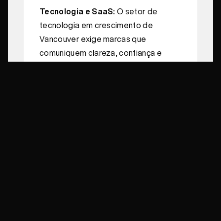
Tecnologia e SaaS:
O setor de
tecnologia em crescimento de
Vancouver exige marcas que
comuniquem clareza, confiança e
diferenciação em um espaço
disputado.
Imobiliário e Incorporação":
Vancouver é um dos mais
competitivos da América do Norte.
Identidade de marca para
incorporadoras e corretoras deve
sinalizar qualidade e posicionamento
premium.
Serviços Profissionais:
Escritórios
de advocacia, assessorias financeiras