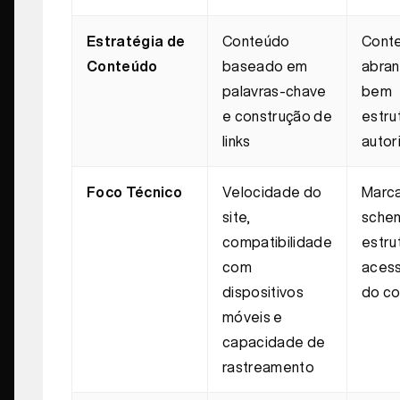
Estratégia de
Conteúdo
Cont
Conteúdo
baseado em
abran
palavras-chave
bem
e construção de
estru
links
autor
Foco Técnico
Velocidade do
Marc
site,
sche
compatibilidade
estru
com
acess
dispositivos
do c
móveis e
capacidade de
rastreamento