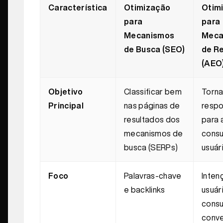
Característica
Otimização
Otim
para
para
Mecanismos
Meca
de Busca (SEO)
de R
(AEO
Objetivo
Classificar bem
Torna
Principal
nas páginas de
respo
resultados dos
para 
mecanismos de
consu
busca (SERPs)
usuár
Foco
Palavras-chave
Inten
e backlinks
usuár
consu
conve